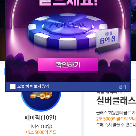
물하기
오늘 하루 보지 않기
닫기
특별 혜택의 시작!
실버클래스
클래스 회원만의 금고 
베이직(10일)
2조 5000억골드의 보
구매 즉시 받을 수 있습니
베이직 (10일)
+5조 5000억 골드