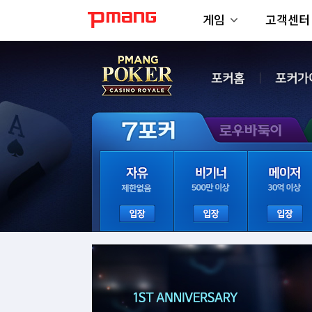
게임
고객센터