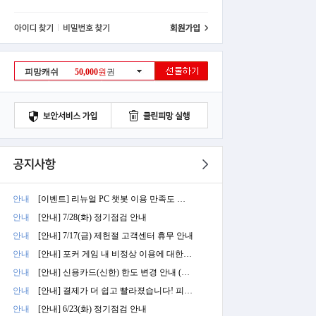
피망캐쉬
50,000
원
권
안내
[이벤트] 리뉴얼 PC 챗봇 이용 만족도 설문 이벤트
안내
[안내] 7/28(화) 정기점검 안내
안내
[안내] 7/17(금) 제헌절 고객센터 휴무 안내
안내
[안내] 포커 게임 내 비정상 이용에 대한 모니터링 및 제재 안내
안내
[안내] 신용카드(신한) 한도 변경 안내 (6/23)
안내
[안내] 결제가 더 쉽고 빨라졌습니다! 피망 충전창 개편 안내(06/23)
안내
[안내] 6/23(화) 정기점검 안내