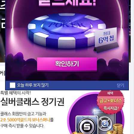
오늘 하루 보지 않기
닫기
특별 혜택의 시작!
실버클래스 정기권
클래스 회원만의 금고 기능과
2조 5000억골드의 보너스머니
를
구매 즉시 받을 수 있습니다.