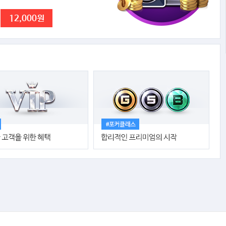
12,000원