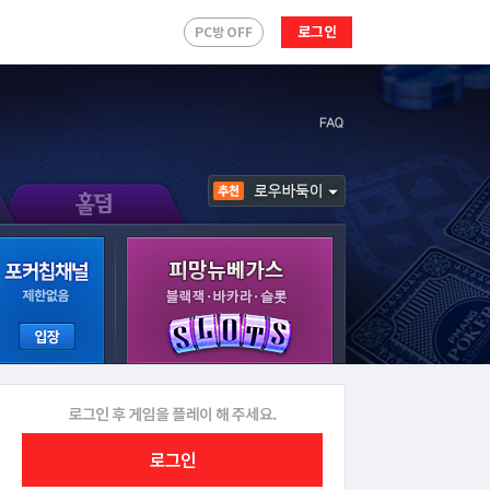
로그인
PC방 OFF